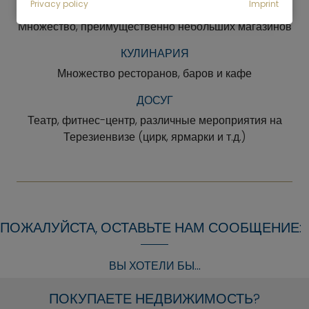
Privacy policy
Imprint
ШОПИНГ
Множество, преимущественно небольших магазинов
КУЛИНАРИЯ
Множество ресторанов, баров и кафе
ДОСУГ
Театр, фитнес-центр, различные мероприятия на
Терезиенвизе (цирк, ярмарки и т.д.)
ПОЖАЛУЙСТА, ОСТАВЬТЕ НАМ СООБЩЕНИЕ:
ВЫ ХОТЕЛИ БЫ...
ПОКУПАЕТЕ НЕДВИЖИМОСТЬ?