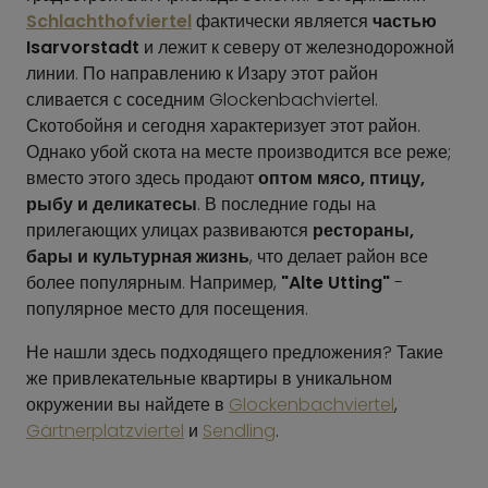
Schlachthofviertel
фактически является
частью
Isarvorstadt
и лежит к северу от железнодорожной
линии. По направлению к Изару этот район
сливается с соседним Glockenbachviertel.
Скотобойня и сегодня характеризует этот район.
Однако убой скота на месте производится все реже;
вместо этого здесь продают
оптом мясо, птицу,
рыбу и деликатесы
. В последние годы на
прилегающих улицах развиваются
рестораны,
бары и культурная жизнь
, что делает район все
более популярным. Например,
"Alte Utting"
-
популярное место для посещения.
Не нашли здесь подходящего предложения? Такие
же привлекательные квартиры в уникальном
окружении вы найдете в
Glockenbachviertel
,
Gärtnerplatzviertel
и
Sendling
.