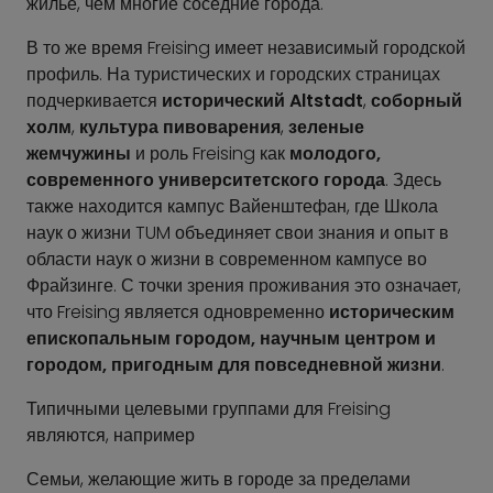
жилье, чем многие соседние города.
В то же время Freising имеет независимый городской
профиль. На туристических и городских страницах
подчеркивается
исторический Altstadt
,
соборный
холм
,
культура пивоварения
,
зеленые
жемчужины
и роль Freising как
молодого,
современного университетского города
. Здесь
также находится кампус Вайенштефан, где Школа
наук о жизни TUM объединяет свои знания и опыт в
области наук о жизни в современном кампусе во
Фрайзинге. С точки зрения проживания это означает,
что Freising является одновременно
историческим
епископальным городом, научным центром и
городом, пригодным для повседневной жизни
.
Типичными целевыми группами для Freising
являются, например
Семьи, желающие жить в городе за пределами