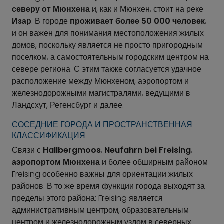
северу от Мюнхена
и, как и Мюнхен, стоит на реке
Изар
. В городе
проживает более 50 000 человек
,
и он важен для понимания местоположения жилых
домов, поскольку является не просто пригородным
поселком, а самостоятельным городским центром на
севере региона. С этим также согласуется удачное
расположение между Мюнхеном, аэропортом и
железнодорожными магистралями, ведущими в
Ландсхут, Регенсбург и далее.
СОСЕДНИЕ ГОРОДА И ПРОСТРАНСТВЕННАЯ
КЛАССИФИКАЦИЯ
Связи с
Hallbergmoos
,
Neufahrn bei Freising
,
аэропортом Мюнхена
и более обширным районом
Freising особенно важны для ориентации жилых
районов. В то же время функции города выходят за
пределы этого района: Freising является
административным центром, образовательным
центром и железнодорожным узлом в северных