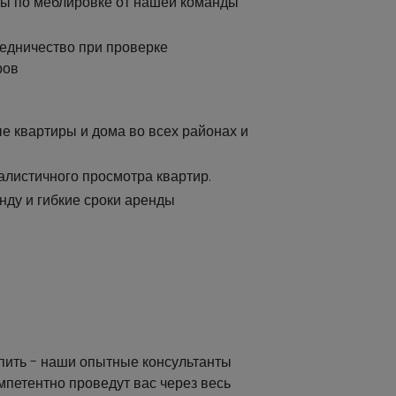
ы по меблировке от нашей команды
едничество при проверке
ров
 квартиры и дома во всех районах и
алистичного просмотра квартир.
нду и гибкие сроки аренды
упить - наши опытные консультанты
мпетентно проведут вас через весь