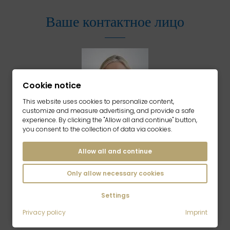
Ваше контактное лицо
Cookie notice
This website uses cookies to personalize content,
customize and measure advertising, and provide a safe
experience. By clicking the "Allow all and continue" button,
you consent to the collection of data via cookies.
Обращайтесь к нам по любым вопросам,
Allow all and continue
связанным с покупкой недвижимости.
Тел.: 089 340 823-540 |
Only allow necessary cookies
verkauf@mrlodge.de
Жаклин Сорен
Settings
Руководитель отдела продаж недвижимости
Privacy policy
Imprint