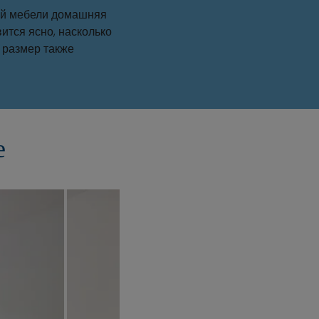
щей мебели домашняя
ится ясно, насколько
 размер также
е