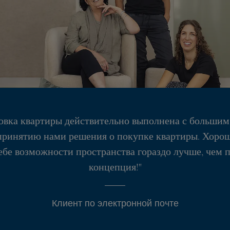
овка квартиры действительно выполнена с большим 
принятию нами решения о покупке квартиры. Хорош
себе возможности пространства гораздо лучше, чем 
концепция!"
Клиент по электронной почте