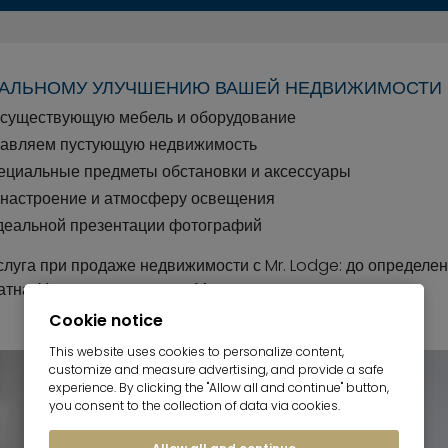
УАЛЬНОМУ УЛУЧШЕНИЮ ВАШЕЙ НЕДВИЖИМОСТИ
существующую мебель и оборудование
тавляем пустующую недвижимость
ециальные предметы обстановки и аксессуары
настроение и атмосферу освещения
деальной презентации фотографий
луга при продаже недвижимости с Mr. Lodge: до определен
атна. Уникальная услуга в Мюнхене и его окрестностях.
Cookie notice
This website uses cookies to personalize content,
customize and measure advertising, and provide a safe
experience. By clicking the "Allow all and continue" button,
you consent to the collection of data via cookies.