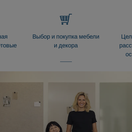
ная
Выбор и покупка мебели
Цел
етовые
и декора
расс
ос