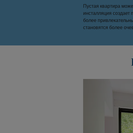
Пустая квартира може
инсталляция создает 
более привлекательны
становятся более оче