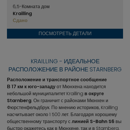
6,5-Комната дом
Krailling
Сдано
ПОСМОТРЕТЬ ДЕТАЛИ
KRAILLING - ИДЕАЛЬНОЕ
РАСПОЛОЖЕНИЕ В РАЙОНЕ STARNBERG
Расположение и транспортное сообщение
В 17 км к юго-западу
от Мюнхена находится
небольшой муниципалитет Krailling
в округе
Starnberg
. Он граничит с районами Мюнхен и
Фюрстенфельдбрук. По мнению историков, Krailling
насчитывает около 1 500 лет. Благодаря хорошему
общественному транспорту с
линией S-Bahn S6
вы
быстро окажетесь как в Мюнхене, так и в Starnberg.