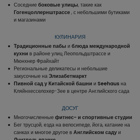
Соседние
боковые улицы
, такие как
Гогенцоллернштрассе
, с небольшими бутиками
и магазинами
КУЛИНАРИЯ
Традиционные пабы
и
блюда международной
кухни
в районе улиц Леопольдштрассе и
Мюнхнер Фрайхайт
Региональные деликатесы и небольшие
закусочные на
Элизабетмаркт
Пивной сад у Китайской башни
и
Seehaus
на
Кляйнхесселохер-Зее в центре Английского сада
ДОСУГ
Многочисленные
фитнес- и спортивные студии
Бег трусцой, езда на велосипеде, йога, катание на
санках и многое другое в
Английском саду
и
Луитпольдпарке