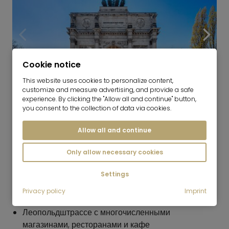
Cookie notice
This website uses cookies to personalize content,
customize and measure advertising, and provide a safe
7
experience. By clicking the "Allow all and continue" button,
you consent to the collection of data via cookies.
Schwabing - Leopoldstrasse
Allow all and continue
Only allow necessary cookies
Settings
Privacy policy
Imprint
ШОПИНГ
Леопольдштрассе с многочисленными
магазинами, ресторанами и кафе