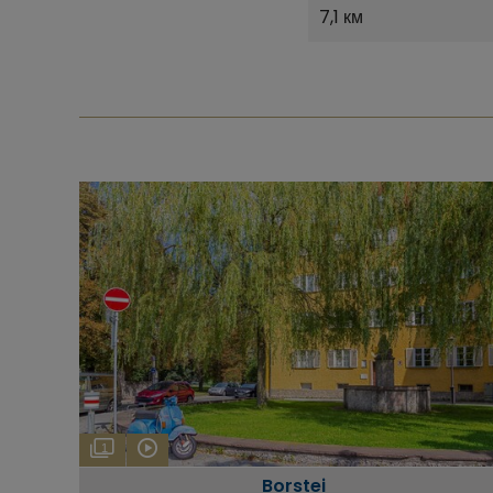
7,1 км
1
Borstei