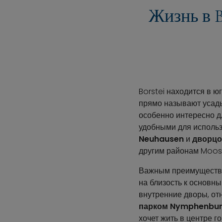
Жизнь в B
Borstei находится в 
прямо называют усадь
особенно интересно д
удобными для использ
Neuhausen
и
дворцо
другим районам Moos
Важным преимуществом
на близость к основн
внутренние дворы, о
парком Nymphenbu
хочет жить в центре г