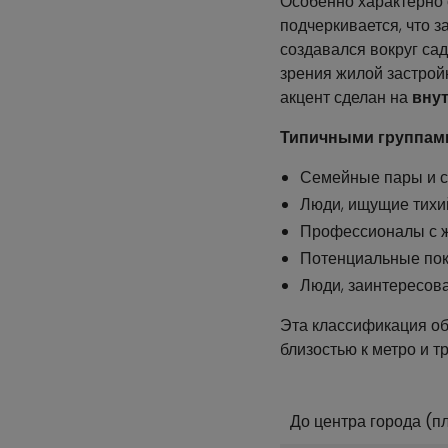
Особенно характерно
подчеркивается, что 
создавался вокруг сад
зрения жилой застрой
акцент сделан на
внут
Типичными группами
Семейные пары и 
Люди, ищущие тихи
Профессионалы с ж
Потенциальные пок
Люди, заинтересов
Эта классификация об
близостью к метро и 
До центра города (п