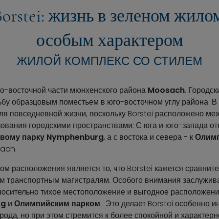
orstei: жизнь в зеленом жило
особым характером
ЖИЛОЙ КОМПЛЕКС СО СТИЛЕМ
юго-восточной части мюнхенского района
Moosach
. Городс
бу образцовым поместьем в юго-восточном углу района. В 
ля повседневной жизни, поскольку Borstei расположено ме
ования городскими пространствами: С юга и юго-запада от
вому парку Nymphenburg
, а с востока и севера - к
Олимп
ach.
 расположения является то, что Borstei кажется сравните
ым транспортным магистралям. Особого внимания заслужив
тносительно тихое местоположение и выгодное расположен
rg
и
Олимпийским парком
. Это делает Borstei особенно и
орода, но при этом стремится к более спокойной и характерн