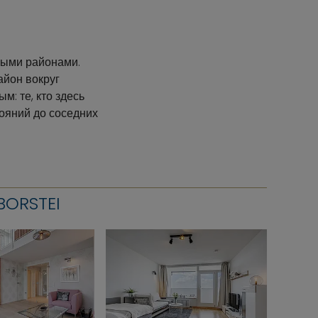
ными районами.
айон вокруг
м: те, кто здесь
тояний до соседних
ORSTEI