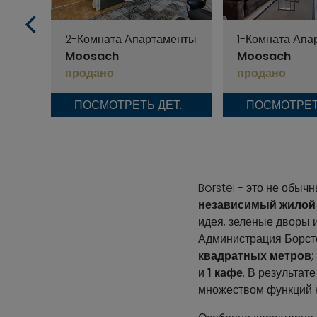
2-Комната Апартаменты
1-Комната Апа
Moosach
Moosach
продано
продано
ПОСМОТРЕТЬ ДЕТАЛИ
Borstei - это не обыч
независимый жилой 
идея, зеленые дворы 
Администрация Борст
квадратных метров
;
и
1 кафе
. В результат
множеством функций н