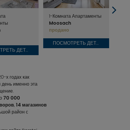
ата
1-Комната Апартаменты
2-Ко
нты
Moosach
Moo
h
продано
про
ПОСМОТРЕТЬ ДЕТАЛИ
ПОСМОТРЕТЬ ДЕТАЛИ
0-х годах как
ей день именно эта
щение.
ло
70 000
дворов
,
14 магазинов
льшой район с