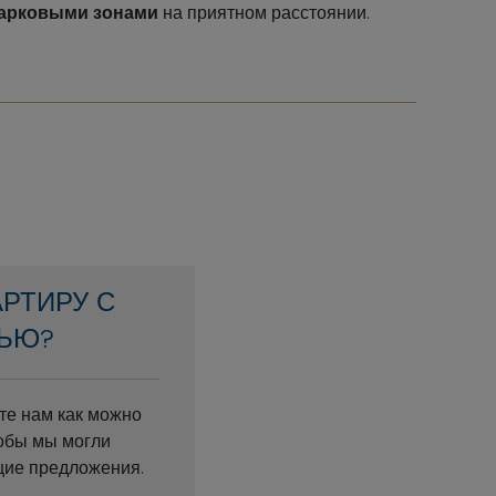
арковыми зонами
на приятном расстоянии.
АРТИРУ С
ЬЮ?
те нам как можно
обы мы могли
щие предложения.