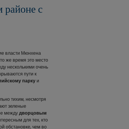
м районе с
кие власти Мюнхена
то же время это место
жду несколькими очень
крываются пути к
ийскому парку
и
льно тихим, несмотря
ают зеленые
ие между
дворцовым
нтересным для тех, кто
ой обстановке, чем во