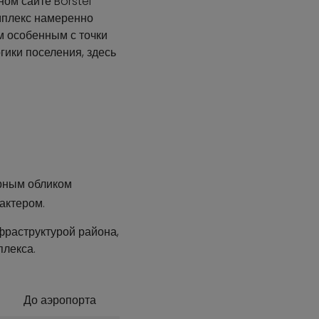
ном сайте Borstei
омплекс намеренно
им особенным с точки
гики поселения, здесь
урным обликом
актером.
фраструктурой района,
плекса.
До аэропорта