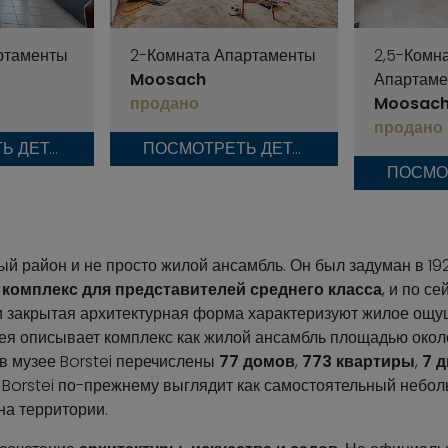
ртаменты
2-Комната Апартаменты
2,5-Комн
Moosach
Апартаме
продано
Moosac
продано
ПОСМОТРЕТЬ ДЕТАЛИ
ПОСМОТРЕТЬ ДЕТАЛИ
ный район и не просто жилой ансамбль. Он был задуман в 192
комплекс для представителей среднего класса
, и по с
и закрытая архитектурная форма характеризуют жилое ощу
ея описывает комплекс как жилой ансамбль площадью око
 в музее Borstei перечислены
77 домов
,
773 квартиры
,
7 
е Borstei по-прежнему выглядит как самостоятельный небо
а территории.