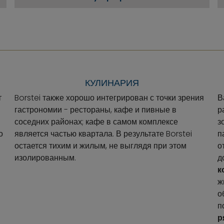
КУЛИНАРИЯ
т
Borstei также хорошо интегрирован с точки зрения
В
гастрономии - рестораны, кафе и пивные в
р
соседних районах; кафе в самом комплексе
з
о
является частью квартала. В результате Borstei
п
остается тихим и жилым, не выглядя при этом
о
изолированным.
д
к
ж
о
п
р