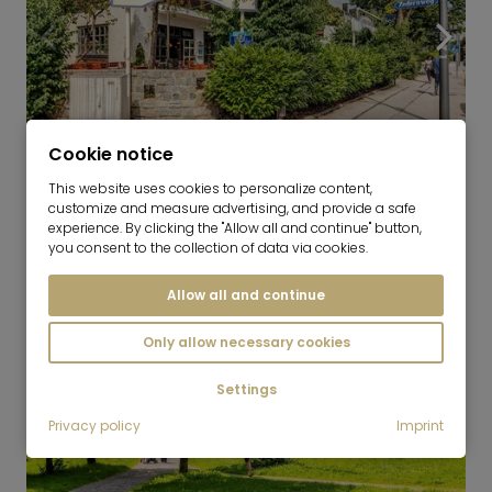
Cookie notice
6
This website uses cookies to personalize content,
Freimann
customize and measure advertising, and provide a safe
experience. By clicking the "Allow all and continue" button,
you consent to the collection of data via cookies.
Allow all and continue
Only allow necessary cookies
Settings
Privacy policy
Imprint