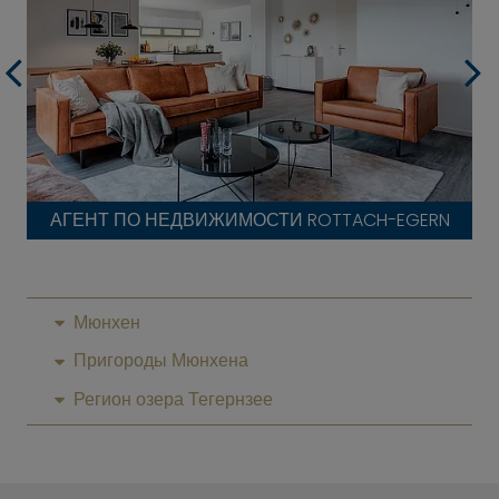
АГЕНТ ПО НЕДВИЖИМОСТИ ROTTACH-EGERN
Мюнхен
Пригороды Мюнхена
Регион озера Тегернзее