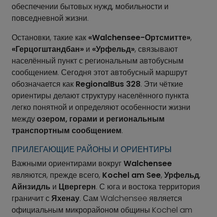
обеспечении бытовых нужд, мобильности и
повседневной жизни.
Остановки, такие как
«Walchensee-Ортсмитте»
,
«Герцогштандбан»
и
«Урфельд»
, связывают
населённый пункт с региональным автобусным
сообщением. Сегодня этот автобусный маршрут
обозначается как
RegionalBus 328
. Эти чёткие
ориентиры делают структуру населённого пункта
легко понятной и определяют особенности жизни
между
озером, горами и региональным
транспортным сообщением
.
ПРИЛЕГАЮЩИЕ РАЙОНЫ И ОРИЕНТИРЫ
Важными ориентирами вокруг
Walchensee
являются, прежде всего,
Kochel am See
,
Урфельд
,
Айнзидль
и
Цвергерн
. С юга и востока территория
граничит с
Яхенау
. Сам Walchensee является
официальным микрорайоном общины Kochel am