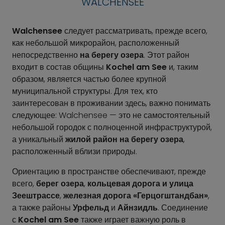
WALCHENSEE
Walchensee
следует рассматривать, прежде всего,
как небольшой микрорайон, расположенный
непосредственно
на берегу озера
. Этот район
входит в состав общины
Kochel am See
и, таким
образом, является частью более крупной
муниципальной структуры. Для тех, кто
заинтересован в проживании здесь, важно понимать
следующее: Walchensee — это не самостоятельный
небольшой городок с полноценной инфраструктурой,
а уникальный
жилой район на берегу озера
,
расположенный вблизи природы.
Ориентацию в пространстве обеспечивают, прежде
всего,
берег озера
,
кольцевая дорога и улица
Зеештрассе
,
железная дорога «Герцогштандбан»
,
а также районы
Урфельд
и
Айнзидль
. Соединение
с
Kochel am See
также играет важную роль в