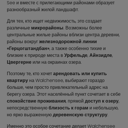
See и вместе с прилегающими районами образует
разнообразный жилой ландшафт.
Для тех, кто ищет недвижимость, это создает
различные
микрорайоны
. Возможны более
центральные жилые районы вблизи центра деревни,
районы вокруг
железнодорожной линии
«Герцогштандбан»
, а также особенно тихие и
близкие к природе места в
Урфельде
,
Айнзидле
,
Цвергерне
или на окраинах озера.
Поэтому те, кто хочет
арендовать или купить
квартиру
на Walchensee, выбирают гораздо
больше, чем просто привлекательный адрес на
берегу озера. Этот населённый пункт сочетает в себе
спокойствие проживания
, прямой
доступ к озеру
,
непосредственную
близость к горам
и небольшую,
но ярко выраженную
деревенскую структуру
.
Именно это особое сочетание делает Walchensee