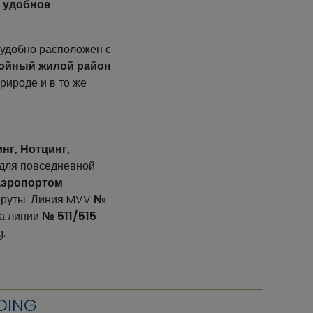
 удобное
о удобно расположен с
ойный жилой район
.
рироде и в то же
нг, Нотцинг,
, для повседневной
аэропортом
шруты: Линия MVV
№
 а линии
№ 511/515
g.
DING