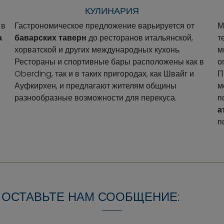
КУЛИНАРИЯ
 в
Гастрономическое предложение варьируется от
М
а
баварских таверн
до ресторанов итальянской,
т
хорватской и других международных кухонь.
м
Рестораны и спортивные бары расположены как в
о
Oberding, так и в таких пригородах, как Швайг и
П
Ауфкирхен, и предлагают жителям общины
м
разнообразные возможности для перекуса.
п
а
п
 ОСТАВЬТЕ НАМ СООБЩЕНИЕ: