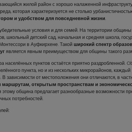
вающийся жилой район с хорошо налаженной инфраструкту
реда, которая характеризуется не столько урбанистичностью
тором и удобством для повседневной жизни
.
убедительные условия и для семей. На территории общин
ов, школьный детский сад, начальная и средняя школа, гос
 Монтессори в Ауфкирхене. Такой
широкий спектр образо
уг
является явным преимуществом для общины такого раз
ура населённых пунктов остаётся приятно раздробленной. O
селённого пункта, но и из нескольких микрорайонов, каждый
 В зависимости от местоположения они отличаются, в частн
 маршрутам, открытым пространствам и экономическо
ря этому община предлагает разнообразные возможности п
чных потребностей.
лей: