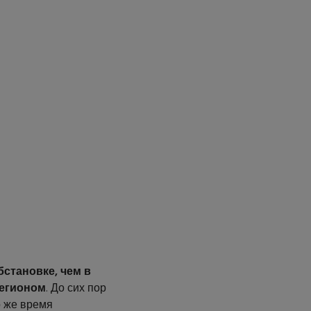
бстановке, чем в
регионом
. До сих пор
о же время