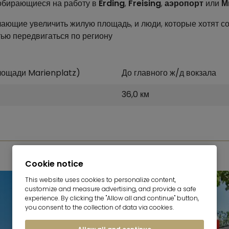
обирающиеся на работу в
Erding
,
Freising
,
аэропорт
или
М
лающие увеличить жилую площадь, и люди, которые хотят с
ью передвигаться по региону
лощади Marienplatz)
До главного ж/д вокзала
36,0 км
ФОТОГАЛЕРЕИ
Cookie notice
This website uses cookies to personalize content,
customize and measure advertising, and provide a safe
experience. By clicking the "Allow all and continue" button,
you consent to the collection of data via cookies.