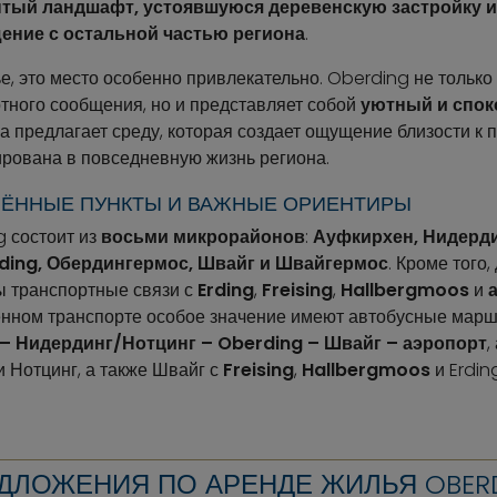
тый ландшафт, устоявшуюся деревенскую застройку и
ение с остальной частью региона
.
ье, это место особенно привлекательно. Oberding не тольк
ртного сообщения, но и представляет собой
уютный и спок
 предлагает среду, которая создает ощущение близости к п
рована в повседневную жизнь региона.
ЁННЫЕ ПУНКТЫ И ВАЖНЫЕ ОРИЕНТИРЫ
 состоит из
восьми микрорайонов
:
Ауфкирхен, Нидерди
ding, Обердингермос, Швайг и Швайгермос
. Кроме того
ы транспортные связи с
Erding
,
Freising
,
Hallbergmoos
и
енном транспорте особое значение имеют автобусные мар
 – Нидердинг/Нотцинг – Oberding – Швайг – аэропорт
,
 Нотцинг, а также Швайг с
Freising
,
Hallbergmoos
и Erdin
ДЛОЖЕНИЯ ПО АРЕНДЕ ЖИЛЬЯ OBER