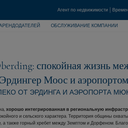
Агент по недвижимости
Времен
 АРЕНДОДАТЕЛЕЙ
ОБСЛУЖИВАНИЕ КОМПАНИИ
berding: спокойная жизнь меж
Эрдингер Моос и аэропорто
ЛЕКО ОТ ЭРДИНГА И АЭРОПОРТА МЮ
на,
хорошо интегрированная в региональную инфрастр
окойного и сельского характера. Территория общины охват
, а также горный хребет между Земптом и Дорфеном. Благ