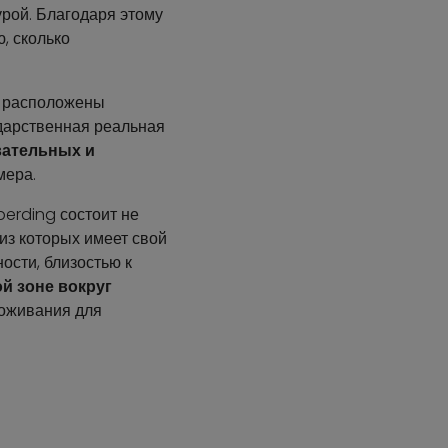
рой. Благодаря этому
, сколько
ы расположены
ударственная реальная
вательных и
мера.
berding состоит не
 из которых имеет свой
ости, близостью к
й зоне вокруг
роживания для