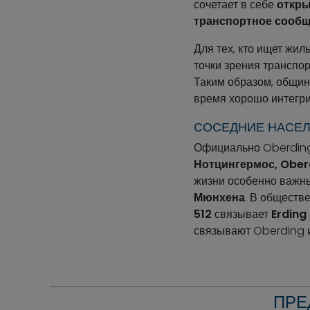
сочетает в себе
откры
транспортное сообщ
Для тех, кто ищет жил
точки зрения транспо
Таким образом, община
время хорошо интегри
СОСЕДНИЕ НАСЕЛ
Официально Oberding
Нотцингермос, Ober
жизни особенно важн
Мюнхена
. В обществ
512
связывает
Erding
связывают Oberding и
ПРЕ