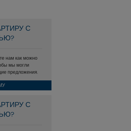
АРТИРУ С
ЬЮ?
те нам как можно
обы мы могли
щие предложения.
МУ
АРТИРУ С
ЬЮ?