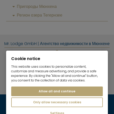
Пригороды Мюнхена
Регион озера Тегернзее
Mr. Lodge GmbH | Агентство недвижимости в Мюнхене
Информация о Мюнхене
Cookie notice
This website uses cookies to personalize content,
customize and measure advertising, and provide a safe
Окрестности Мюнхена
experience. By clicking the "Allow all and continue" button,
you consent to the collection of data via cookies.
назад
топ
Allow all and continue
Only allow necessary cookies
Settings