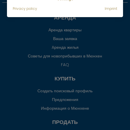
Отмена договора о посредничестве
Privacy policy
Imprint
АРЕНДА
Аренда квартиры
Ваша заявка
Aренда жилья
Советы для новоприбывших в Мюнхен
FAQ
КУПИТЬ
Создать поисковый профиль
Предложения
Информация о Мюнхене
ПРОДАТЬ