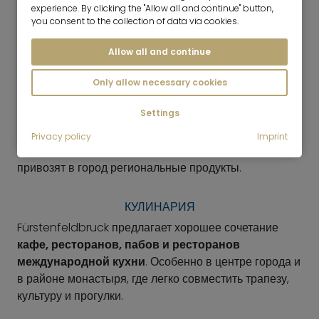
experience. By clicking the "Allow all and continue" button,
you consent to the collection of data via cookies.
Allow all and continue
ШОПИНГ
Only allow necessary cookies
Центр города идеально подходит для прогулок и
Settings
выполнения повседневных поручений. В
Бухенау
есть второй торговый центр с более крупными
Privacy policy
Imprint
магазинами; еженедельные и фермерские рынки
привозят в город региональные продукты.
КУЛИНАРИЯ
Fürstenfeldbruck предлагает хорошее сочетание
кафе, ресторанов, пабов и ресторанов
международной кухни
. Особенно в центре города и
в районе монастыря, где легко совместить трапезу,
культуру и прогулки.