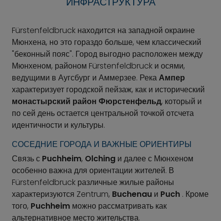
ИНФРАСТРУКТУРА
Fürstenfeldbruck находится на западной окраине
Мюнхена, но это гораздо больше, чем классический
"беконный пояс". Город выгодно расположен между
Мюнхеном, районом Fürstenfeldbruck и осями,
ведущими в Аугсбург и Аммерзее. Река
Ампер
характеризует городской пейзаж, как и исторический
монастырский район Фюрстенфельд
, который и
по сей день остается центральной точкой отсчета
идентичности и культуры.
СОСЕДНИЕ ГОРОДА И ВАЖНЫЕ ОРИЕНТИРЫ
Связь с
Puchheim
,
Olching
и далее с Мюнхеном
особенно важна для ориентации жителей. В
Fürstenfeldbruck различные жилые районы
характеризуются Zentrum,
Buchenau
и
Puch
. Кроме
того,
Puchheim
можно рассматривать как
альтернативное место жительства.