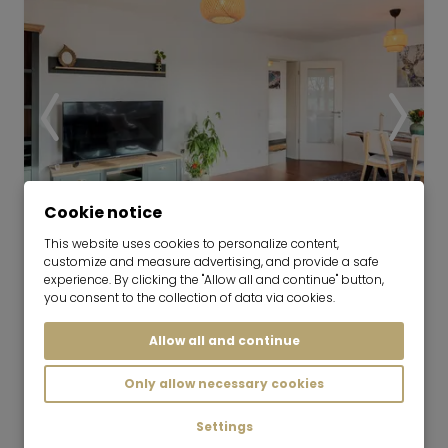
Cookie notice
This website uses cookies to personalize content,
customize and measure advertising, and provide a safe
experience. By clicking the "Allow all and continue" button,
Видео
you consent to the collection of data via cookies.
Allow all and continue
Просторная квартира в тихом
районе - два балкона
Only allow necessary cookies
07.09.2026 на 6-36 месяцев
Settings