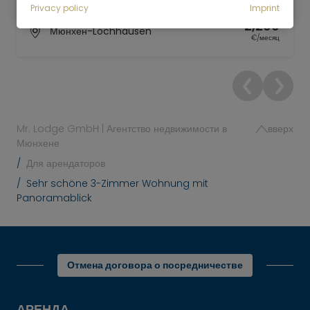
3 комнатная
90 м²
Privacy policy
Imprint
2,200
Мюнхен-Lochhausen
€/месяц
Mr. Lodge GmbH | Агентство недвижимости в
вверх
Мюнхене
Для арендаторов
Sehr schöne 3-Zimmer Wohnung mit
Panoramablick
Отмена договора о посредничестве
АРЕНДА