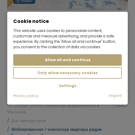
Видео
Роскошные апартаменты в парке
Cookie notice
замка Нимфенбург
This website uses cookies to personalize content,
01.09.2026 на 6-36 месяцев
customize and measure advertising, and provide a safe
experience. By clicking the "Allow all and continue" button,
you consent to the collection of data via cookies.
1 комнатная
43 м²
1,800
Allow all and continue
Мюнхен-Nymphenburg
€/месяц
Only allow necessary cookies
Settings
Privacy policy
Imprint
Mr. Lodge GmbH | Агентство недвижимости в
вверх
Мюнхене
Для арендаторов
Меблированная 1-комнатная квартира рядом