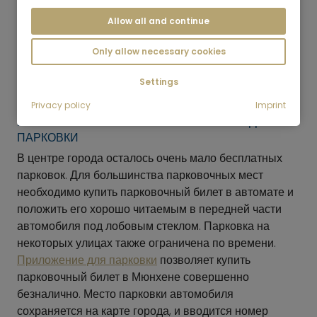
Allow all and continue
Only allow necessary cookies
Settings
Privacy policy
Imprint
ПАРКОВОЧНЫЙ БИЛЕТ И ПРИЛОЖЕНИЕ ДЛЯ
ПАРКОВКИ
В центре города осталось очень мало бесплатных
парковок. Для большинства парковочных мест
необходимо купить парковочный билет в автомате и
положить его хорошо читаемым в передней части
автомобиля под лобовым стеклом. Парковка на
некоторых улицах также ограничена по времени.
Приложение для парковки
позволяет купить
парковочный билет в Мюнхене совершенно
безналично. Место парковки автомобиля
сохраняется на карте города, и вводится номер