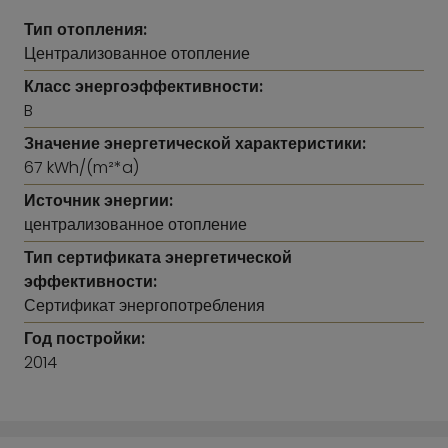
подключение для стиральной машины. Отдельный
Тип отопления:
гостевой туалет и практичная кладовая повышают
Централизованное отопление
комфорт проживания.
Класс энергоэффективности:
B
Предложение дополняет одно парковочное место в
подземном гараже, оборудованное новой зарядной
Значение энергетической характеристики:
станцией Wallbox.
67 kWh/(m²*a)
Источник энергии:
централизованное отопление
Тип сертификата энергетической
эффективности:
Сертификат энергопотребления
Год постройки:
2014