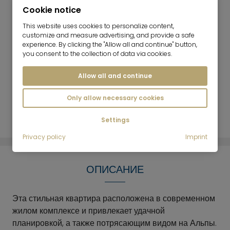
Индивидуальное парковочное место в
Cookie notice
подземном гараже с новой зарядной станцией -
This website uses cookies to personalize content,
Большой подвальный отсек, общий подвал для
customize and measure advertising, and provide a safe
велосипедов, общая комната для хранения
experience. By clicking the "Allow all and continue" button,
you consent to the collection of data via cookies.
детских колясок Некоторые предметы
интерьера и декоративные элементы
Allow all and continue
принадлежат нашему отделу мебели и не
входят в стоимость покупки, но могут быть
Only allow necessary cookies
приобретены по желанию.
Settings
Privacy policy
Imprint
ОПИСАНИЕ
Эта стильная квартира расположена в современном
жилом комплексе и привлекает удачной
планировкой, а также потрясающим видом на Альпы.