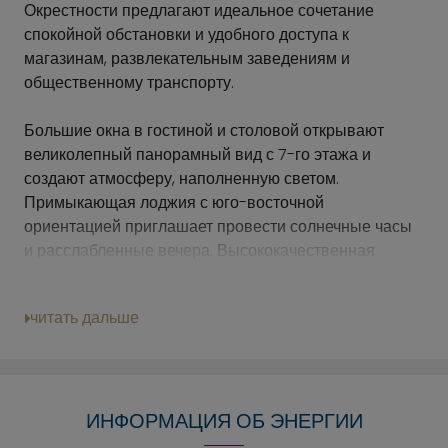
Окрестности предлагают идеальное сочетание
спокойной обстановки и удобного доступа к
магазинам, развлекательным заведениям и
общественному транспорту.
Большие окна в гостиной и столовой открывают
великолепный панорамный вид с 7-го этажа и
создают атмосферу, наполненную светом.
Примыкающая лоджия с юго-восточной
ориентацией приглашает провести солнечные часы
и расслабленные вечера. Высококачественная
встроенная кухня со всей необходимой бытовой
техникой гармонично вписана в гостиную зону.
читать дальше
Просторная спальня предлагает много места для
спокойного ночного отдыха, а уютная гостевая
комната может использоваться по-разному — как
кабинет, детская или комната для хобби. В
ИНФОРМАЦИЯ ОБ ЭНЕРГИИ
современной ванной комнате вас ждут ванна, душ и