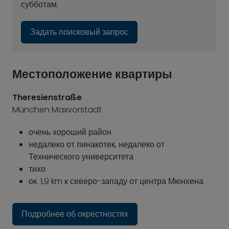
субботам.
Задать поисковый запрос
Местоположение квартиры
Theresienstraße
München Maxvorstadt
очень хороший район
недалеко от пинакотек, недалеко от
Технического университета
тихо
ок. 1,9 km к северо-западу от центра Мюнхена
Подробнее об окрестностях