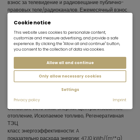
взнос за телевидение и радиовещание публично-
правовых теле/радиоканалов. Ежемесячный взнос
составляет на данный момент 18,36 €/месяц,
Cookie notice
арендатор должен оплачивать его непосредственно
ARD ZDF Deutschlandradio, Beitragsservice. Этот
This website uses cookies to personalize content,
customize and measure advertising, and provide a safe
взнос не входит в арендную плату, если не указано
experience. By clicking the "Allow all and continue" button,
иначе. --- Без русского телевидения; арендатор при
you consent to the collection of data via cookies.
желании может самостоятельно получить
информацию о русских каналах здесь:
further
Allow all and continue
information
Only allow necessary cookies
Энергетический паспорт
год строительства: 2019
Settings
тип энергетического паспорта: Сертификат
востребованности
Privacy policy
Imprint
Основные источники энергии: Централизованное
отопление, Ископаемое топливо, Регенеративная
ТЭЦ
класс энергоэффективности: A
показательно расхода энергии: 47,10 kWh/(m²*a)