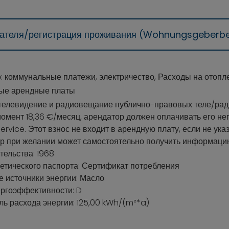
дателя/регистрация проживания (Wohnungsgeberb
: коммунальные платежи, электричество, Расходы на отопле
ые арендные платы
 телевидение и радиовещание публично-правовых теле/рад
омент 18,36 €/месяц, арендатор должен оплачивать его н
ervice. Этот взнос не входит в арендную плату, если не ука
р при желании может самостоятельно получить информацию
тельства: 1968
гетического паспорта: Сертификат потребления
 источники энергии: Масло
ергоэффективности: D
ль расхода энергии: 125,00 kWh/(m²*a)