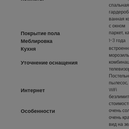
спальная
гардероб
ванная к
с окном
паркет, 
Покрытие пола
1-3 года
Меблировка
встроенн
Кухня
морозиль
комбинац
Уточнение оснащения
телевизо
Постельн
пылесос,
WiFi
Интернет
безлимит
стоимост
очень со
Особенности
очень кр
вид на з