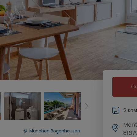
Со
2 ко
Mont
München Bogenhausen
8167