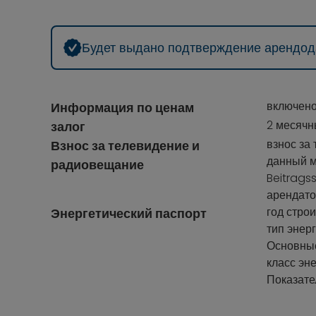
Будет выдано подтверждение арендо
включено
Информация по ценам
2 месячн
залог
взнос за
Взнос за телевидение и
данный м
радиовещание
Beitragss
арендато
год строи
Энергетический паспорт
тип энер
Основные
класс эн
Показате