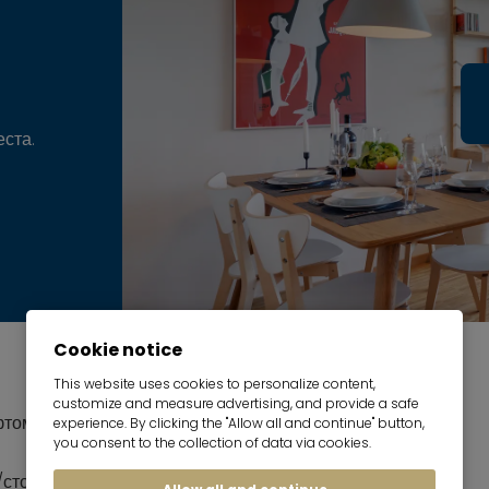
ста.
Cookie notice
This website uses cookies to personalize content,
customize and measure advertising, and provide a safe
фтом - с лифтом
experience. By clicking the "Allow all and continue" button,
you consent to the collection of data via cookies.
/столовая с обеденным уголком