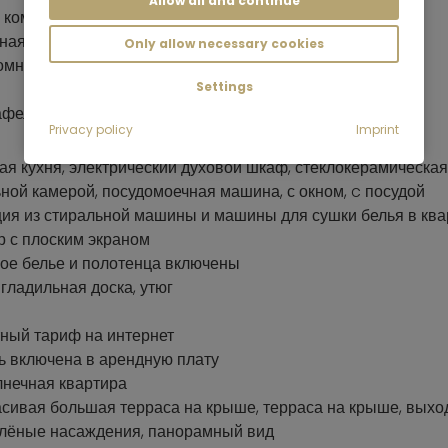
Allow all and continue
 комната с двухспальной кроватью 160 x 200 см
ная система
Only allow necessary cookies
омната с душем
Settings
кафельный пол
Privacy policy
Imprint
ая кухня, электрический духовой шкаф, стеклокерамическая
ной камерой, посудомоечная машина, с окном, c посудой
ия из стиральной машины и машины для сушки белья в ква
р с плоским экраном
ое белье и полотенца включены
 гладильная доска, утюг
ный тариф на интернет
ь включена в арендную плату
лнечная квартира
асивая большая терраса на крыше, терраса на крыше, выхо
елёные насаждения, панорамный вид