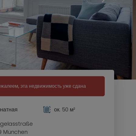
жалеем, эта недвижимость уже сдана
мнатная
ок. 50 м²
gelasstraße
9 München