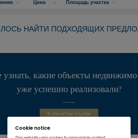
жение
Цена
Площадь участка
АЛОСЬ НАЙТИ ПОДХОДЯЩИХ ПРЕДЛ
 узнать, какие объекты недвижим
уже успешно реализовали?
К объектам ссылок
Cookie notice
This website uses cookies to personalize content,