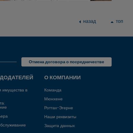
назад
топ
Отмена договора о посредничестве
НДОДАТЕЛЕЙ
О КОМПАНИИ
и имущества в
Команда
Мюнхене
та:
ние
Роттах-Эгерне
ьера
Наши реквизиты
обслуживание
Защита данных