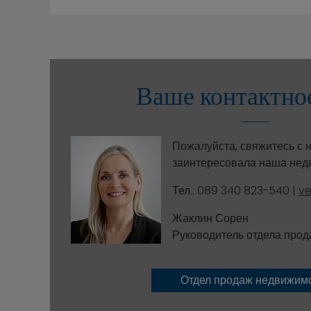
Ваше контактно
Пожалуйста, свяжитесь с н
заинтересовала наша нед
Тел.: 089 340 823-540 |
v
Жаклин Сорен
Руководитель отдела про
Отдел продаж недвижим