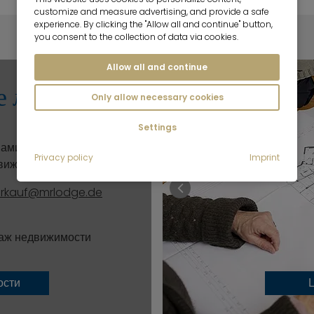
customize and measure advertising, and provide a safe
experience. By clicking the "Allow all and continue" button,
you consent to the collection of data via cookies.
Allow all and continue
е лицо
Only allow necessary cookies
Settings
ами, если вас
Privacy policy
Imprint
вижимость.
erkauf@mrlodge.de
даж недвижимости
ости