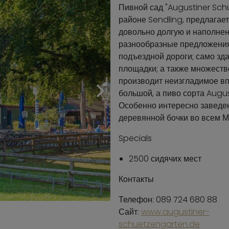
Пивной сад "Augustiner Sch
районе Sendling, предлагае
довольно долгую и наполнен
разнообразные предложения 
подъездной дороги; само зда
площадки; а также множеств
производит неизгладимое вп
большой, а пиво сорта Augu
Особенно интересно заведен
деревянной бочки во всем М
Specials
2500 сидячих мест
Контакты
Телефон: 089 724 680 88
Сайт:
www.augustiner-
schuetzengarten.de