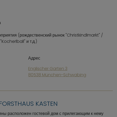
а
риятия (рождественский рынок "Christkindlmarkt" /
ocherlball" и т.д.)
Адрес
Englischer Garten 3
80538 München-Schwabing
FORSTHAUS KASTEN
яны расположен гостевой дом с прилегающим к нему