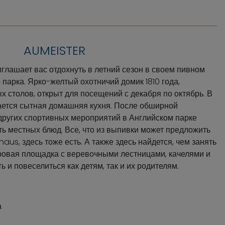
AUMEISTER
глашает вас отдохнуть в летний сезон в своем пивном
 парка. Ярко-желтый охотничий домик 1810 года,
 столов, открыт для посещений с декабря по октябрь. В
ается сытная домашняя кухня. После обширной
других спортивных мероприятий в Английском парке
ть местных блюд. Все, что из выпивки может предложить
us, здесь тоже есть. А также здесь найдется, чем занять
гровая площадка с веревочными лестницами, качелями и
ь и повеселиться как детям, так и их родителям.
а