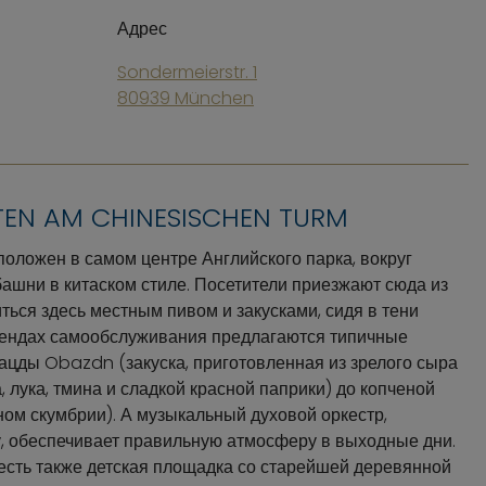
Адрес
Sondermeierstr. 1
80939 München
TEN AM CHINESISCHEN TURM
оложен в самом центре Английского парка, вокруг
шни в китаском стиле. Посетители приезжают сюда из
ться здесь местным пивом и закусками, сидя в тени
тендах самообслуживания предлагаются типичные
бацды Obazdn (закуска, приготовленная из зрелого сыра
 лука, тмина и сладкой красной паприки) до копченой
ном скумбрии). А музыкальный духовой оркестр,
, обеспечивает правильную атмосферу в выходные дни.
 есть также детская площадка со старейшей деревянной