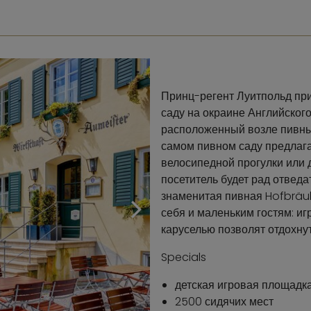
Принц-регент Луитпольд при
саду на окраине Английского
расположенный возле пивных
самом пивном саду предлаг
велосипедной прогулки или 
посетитель будет рад отведа
знаменитая пивная Hofbräuha
себя и маленьким гостям: и
каруселью позволят отдохнут
Specials
детская игровая площадк
2500 сидячих мест