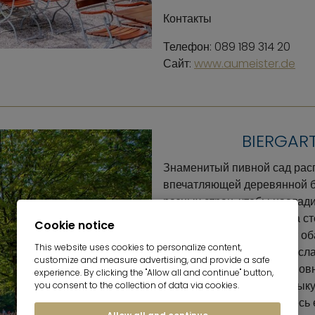
Контакты
Телефон: 089 189 314 20
Сайт:
www.aumeister.de
BIERGAR
Знаменитый пивной сад расп
впечатляющей деревянной ба
разных стран, чтобы наслади
каштановых деревьев. На с
Cookie notice
баварские деликатесы: от о
This website uses cookies to personalize content,
Камамбер, сливочного масла,
customize and measure advertising, and provide a safe
рыбы Steckerlfisch (в основ
experience. By clicking the "Allow all and continue" button,
играющий баварскую музыку
you consent to the collection of data via cookies.
Для маленьких гостей здесь