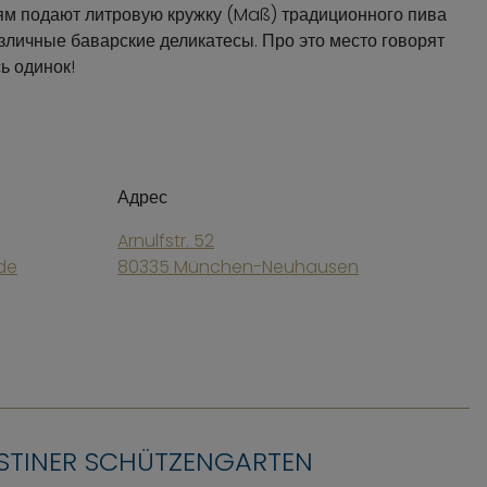
ям подают литровую кружку (Maß) традиционного пива
азличные баварские деликатесы. Про это место говорят
ь одинок!
Адрес
Arnulfstr. 52
de
80335 München-Neuhausen
STINER SCHÜTZENGARTEN