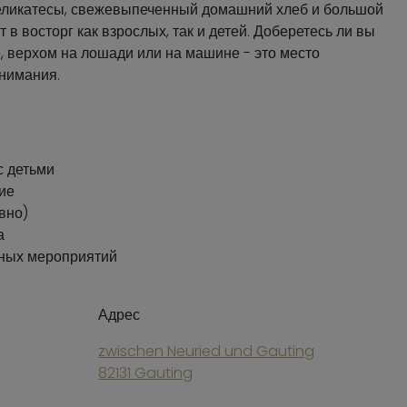
еликатесы, свежевыпеченный домашний хлеб и большой
 в восторг как взрослых, так и детей. Доберетесь ли вы
, верхом на лошади или на машине - это место
нимания.
с детьми
ие
вно)
а
чных мероприятий
Адрес
zwischen Neuried und Gauting
82131 Gauting